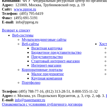
Компания:
ФГУ "Федеральный ресурсный центр по организац
Адрес:
121069, Москва, Трубниковский пер, д. 19
Сайт:
www.pprog.ru
Телефон:
(495) 795-6419
Факс:
(495) 691-5191
E-mail:
info@pprog.ru
Возврат к списку
Веб-системы
Мультилендинговые сайты
Веб-сайты
Хост
Визитная карточка
Бюджетное представительство
Представительство
Стартовый интернет-магазин
Интернет-магазин
Корпоративные порталы
Малое предприятие
Крупная компания
Портфолио
Телефон:
(495) 788-77-16, (812) 313-28-51, 8-800-555-11-32
Адрес:
г. Москва, ул. Подольских Курсантов, д. 3, стр. 2, оф. 3.
E-mail:
info@pagemaster.ru
Ознакомиться с условиями публичного договора