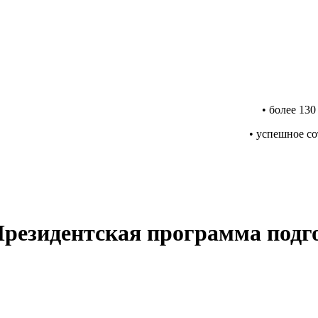
• более 13
• успешное с
Президентская программа подг