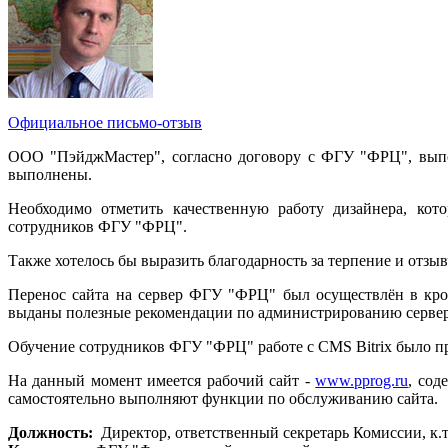
Официальное письмо-отзыв
ООО "ПэйджМастер", согласно договору с ФГУ "ФРЦ", выпол
выполнены.
Необходимо отметить качественную работу дизайнера, ко
сотрудников ФГУ "ФРЦ".
Также хотелось бы выразить благодарность за терпение и отзы
Перенос сайта на сервер ФГУ "ФРЦ" был осуществлён в кро
выданы полезные рекомендации по администрированию сервер
Обучение сотрудников ФГУ "ФРЦ" работе с CMS Bitrix было пр
На данный момент имеется рабочий сайт -
www.pprog.ru
, сод
самостоятельно выполняют функции по обслуживанию сайта.
Должность:
Директор, ответственный секретарь Комиссии, к.т.