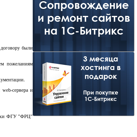
 договору были
сем пожеланиям
кументации.
 web-сервера и
ники ФГУ "ФРЦ"