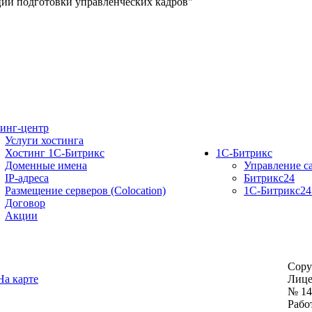
ии подготовки управленческих кадров"
инг-центр
Услуги хостинга
Хостинг 1С-Битрикс
1С-Битрикс
Доменные имена
Управление с
IP-адреса
Битрикс24
Размещение серверов (Colocation)
1C-Битрикс24
Договор
Акции
Copy
На карте
Лице
№ 14
Рабо