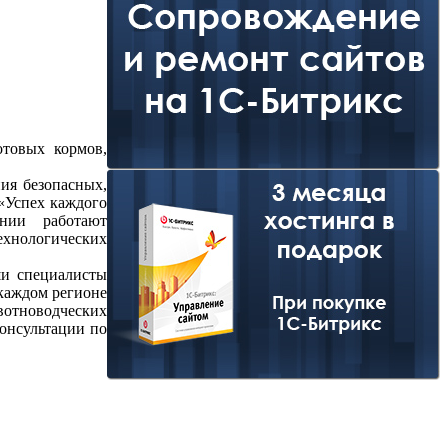
отовых кормов,
ия безопасных,
«Успех каждого
нии работают
ехнологических
ши специалисты
 каждом регионе
вотноводческих
онсультации по