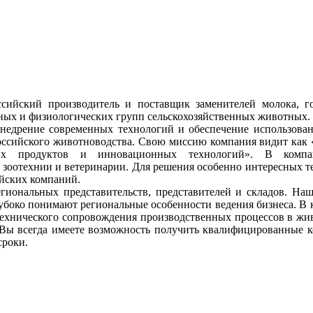
сийский производитель и поставщик заменителей молока, г
тных и физиологических групп сельскохозяйственных животных.
недрение современных технологий и обеспечение использован
ссийского животноводства. Свою миссию компания видит как 
их продуктов и инновационных технологий». В компа
зоотехнии и ветеринарии. Для решения особенно интересных т
йских компаний.
гиональных представительств, представителей и складов. На
лубоко понимают региональные особенности ведения бизнеса. В
технического сопровождения производственных процессов в жи
 Вы всегда имеете возможность получить квалифицированные к
сроки.