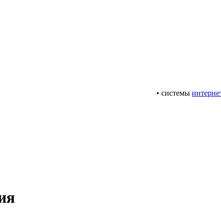
• системы
интерне
ия