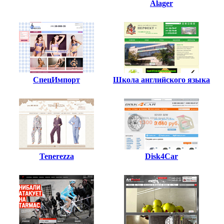
Alager
СпецИмпорт
Школа английского языка
Tenerezza
Disk4Car